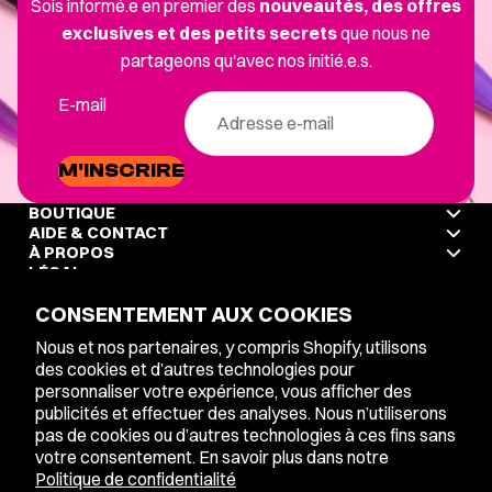
Sois informé.e en premier des
nouveautés, des offres
exclusives et des petits secrets
que nous ne
partageons qu'avec nos initié.e.s.
E-mail
M'INSCRIRE
BOUTIQUE
AIDE & CONTACT
À PROPOS
LÉGAL
CONSENTEMENT AUX COOKIES
Nous et nos partenaires, y compris Shopify, utilisons
LANGUE
ENGLISH
des cookies et d’autres technologies pour
personnaliser votre expérience, vous afficher des
publicités et effectuer des analyses. Nous n’utiliserons
pas de cookies ou d’autres technologies à ces fins sans
Facebook
Instagram
votre consentement. En savoir plus dans notre
Politique de confidentialité