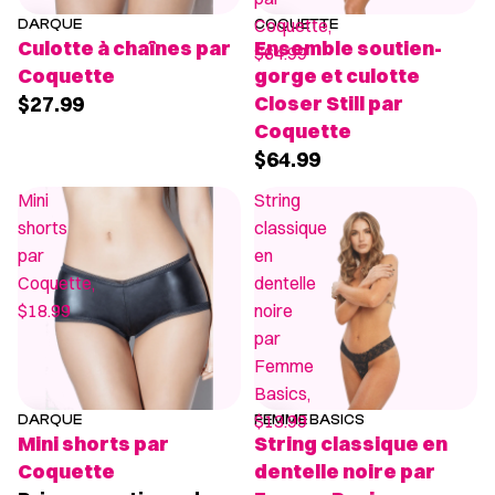
Coquette,
DARQUE
COQUETTE
Culotte à chaînes par
Ensemble soutien-
$64.99
Coquette
gorge et culotte
$27.99
Closer Still par
Coquette
$64.99
Mini
String
shorts
classique
par
en
Coquette,
dentelle
$18.99
noire
par
Femme
Basics,
$13.99
DARQUE
FEMME BASICS
PROMOTION
Mini shorts par
String classique en
Coquette
dentelle noire par