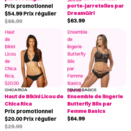
Prix promotionnel
porte-jarretelles par
DreamGirl
$54.99
Prix régulier
$63.99
$66.99
Haut
Ensemble
de
de
Bikini
lingerie
Licou
Butterfly
de
Blis
Chica
par
Rica,
Femme
$20.00
Basics,
$64.99
CHICA RICA
FEMME BASICS
PROMOTION
POPULAIRE
Haut de Bikini Licou de
Ensemble de lingerie
Chica Rica
Butterfly Blis par
Prix promotionnel
Femme Basics
$64.99
$20.00
Prix régulier
$29.99