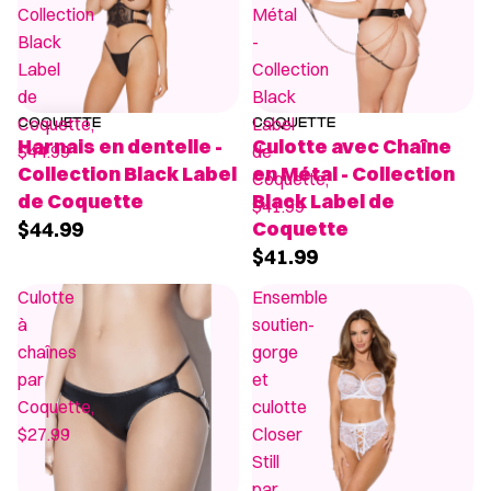
Collection
Métal
Black
-
Label
Collection
de
Black
Coquette,
Label
COQUETTE
COQUETTE
Harnais en dentelle -
Culotte avec Chaîne
$44.99
de
Collection Black Label
en Métal - Collection
Coquette,
de Coquette
Black Label de
$41.99
$44.99
Coquette
$41.99
Culotte
Ensemble
à
soutien-
chaînes
gorge
par
et
Coquette,
culotte
$27.99
Closer
Still
par