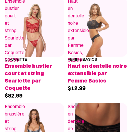
Ensemble
Haut
bustier
en
court
dentelle
et
noire
string
extensible
Scarlette
par
par
Femme
Coquette,
Basics,
$82.99
$12.99
COQUETTE
FEMME BASICS
Ensemble bustier
Haut en dentelle noire
court et string
extensible par
Scarlette par
Femme Basics
Coquette
$12.99
$82.99
Ensemble
Short
brassière
en
et
dentelle
string
de