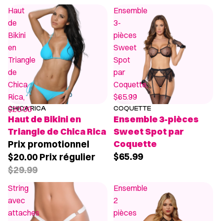
Haut
Ensemble
de
3-
Bikini
pièces
en
Sweet
Triangle
Spot
de
par
Chica
Coquette,
Rica,
$65.99
$20.00
CHICA RICA
COQUETTE
PROMOTION
Haut de Bikini en
Ensemble 3-pièces
Triangle de Chica Rica
Sweet Spot par
Prix promotionnel
Coquette
$65.99
$20.00
Prix régulier
$29.99
String
Ensemble
avec
2
attaches
pièces