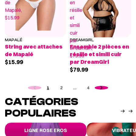
de
en
Mapalé,
résille
$15.99
et
simili
cuir
par
MAPALÉ
DREAMGIRL
String avec attaches
Ensemble 2 pièces en
DreamGirl,
de Mapalé
résille et simili cuir
$79.99
$15.99
par DreamGirl
$79.99
1
2
…
4
CATÉGORIES
POPULAIRES
Ligne Rose Eros
Vibrateurs
LIGNE ROSE EROS
VIBRATE