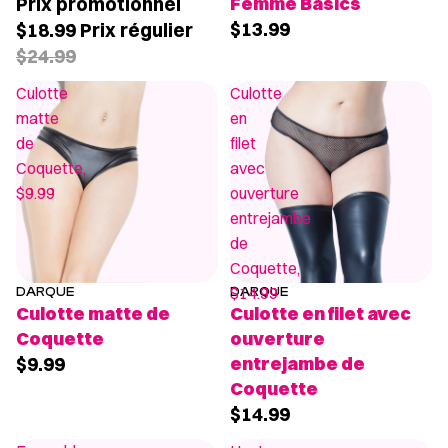
Prix promotionnel
Femme Basics
$13.99
$18.99
Prix régulier
$24.99
Culotte
Culotte
matte
en
de
filet
Coquette,
avec
$9.99
ouverture
entrejambe
de
Coquette,
$14.99
DARQUE
DARQUE
Culotte matte de
Culotte en filet avec
Coquette
ouverture
$9.99
entrejambe de
Coquette
$14.99