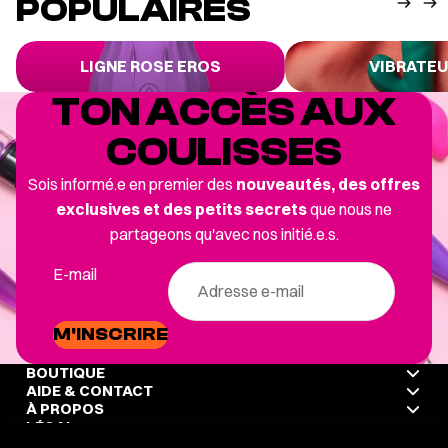
POPULAIRES
Ligne Rose Eros
Vibrateurs
LIGNE ROSE EROS
VIBRATE
TON ACCÈS AUX
COULISSES
Sois informé.e en premier des
nouveautés, des offres
exclusives et des petits secrets
que nous ne
partageons qu'avec nos initié.e.s.
E-mail
M'INSCRIRE
BOUTIQUE
AIDE & CONTACT
À PROPOS
LÉGAL