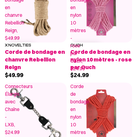
en
en
chanvre
nylon
Rebellion
10
Reign,
mètres
$49.99
-
rose
X NOVELTIES
OUCH
Corde de bondage en
Corde de bondage en
par
chanvre Rebellion
nylon 10 mètres - rose
Ouch,
Reign
par Ouch
$24.99
$49.99
$24.99
Connecteurs
Corde
Élargis
de
avec
bondage
Chaîne
en
-
nylon
LXB,
10
$24.99
mètres