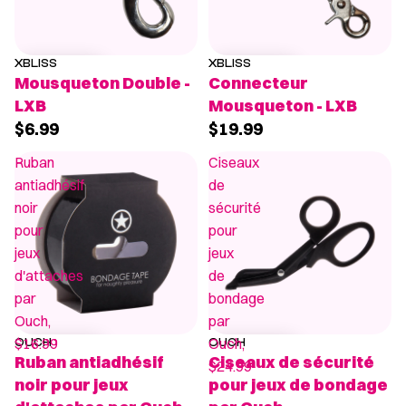
XBLISS
XBLISS
Mousqueton Double -
Connecteur
LXB
Mousqueton - LXB
$6.99
$19.99
Ruban
Ciseaux
antiadhésif
de
noir
sécurité
pour
pour
jeux
jeux
d'attaches
de
par
bondage
Ouch,
par
$16.99
Ouch,
OUCH
OUCH
Ruban antiadhésif
Ciseaux de sécurité
$24.99
noir pour jeux
pour jeux de bondage