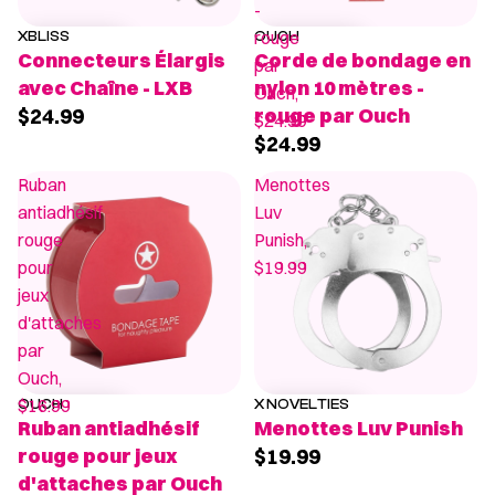
-
rouge
XBLISS
OUCH
Connecteurs Élargis
Corde de bondage en
par
avec Chaîne - LXB
nylon 10 mètres -
Ouch,
$24.99
rouge par Ouch
$24.99
$24.99
Ruban
Menottes
antiadhésif
Luv
rouge
Punish,
pour
$19.99
jeux
d'attaches
par
Ouch,
$16.99
OUCH
X NOVELTIES
Ruban antiadhésif
Menottes Luv Punish
rouge pour jeux
$19.99
d'attaches par Ouch