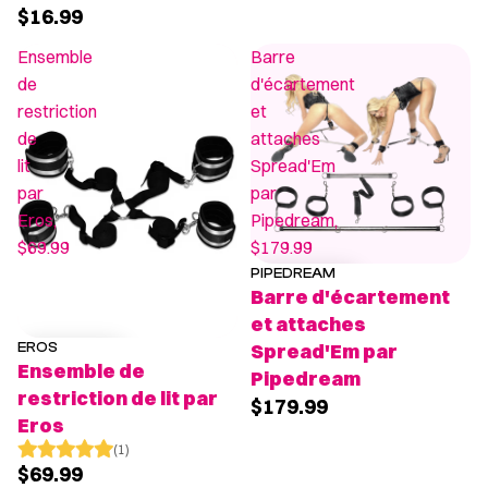
$16.99
Ensemble
Barre
de
d'écartement
restriction
et
de
attaches
lit
Spread'Em
par
par
Eros,
Pipedream,
$69.99
$179.99
PIPEDREAM
Barre d'écartement
et attaches
EROS
Spread'Em par
POPULAIRE
Ensemble de
Pipedream
restriction de lit par
$179.99
Eros
(1)
$69.99