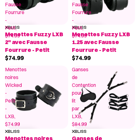
Fausse
Fausse
Fourrure
Fourrure
-
-
Petit,
Petit,
XBLISS
XBLISS
Menottes Fuzzy LXB
Menottes Fuzzy LXB
$74.99
$74.99
2" avec Fausse
1.25 avec Fausse
Fourrure - Petit
Fourrure - Petit
$74.99
$74.99
Menottes
Ganses
noires
de
Wicked
Contention
-
pour
Petit
lit
-
par
LXB,
LXB,
$74.99
$84.99
XBLISS
XBLISS
Menottes noires
Ganses de