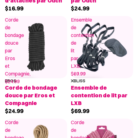
d'attaches par Ouch
par Ouch
$16.99
$24.99
Corde
Ensemble
de
de
bondage
contention
douce
de
par
lit
Eros
par
et
LXB,
Compagnie,
$69.99
$24.99
EROS
XBLISS
Corde de bondage
Ensemble de
douce par Eros et
contention de lit par
Compagnie
LXB
$24.99
$69.99
Corde
Corde
de
de
bondage
bondage