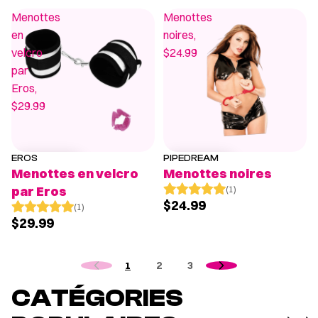
Menottes
Menottes
en
noires,
velcro
$24.99
par
Eros,
$29.99
EROS
PIPEDREAM
POPULAIRE
Menottes en velcro
Menottes noires
par Eros
(1)
$24.99
(1)
$29.99
1
2
3
CATÉGORIES