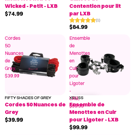
Wicked - Petit - LXB
Contention pour lit
$74.99
par LXB
(1)
$84.99
Cordes
Ensemble
50
de
Nuances
Menottes
de
en
Grey,
Cuir
$39.99
pour
Ligoter
-
LXB,
FIFTY SHADES OF GREY
XBLISS
Cordes 50 Nuances de
Ensemble de
$99.99
Grey
Menottes en Cuir
$39.99
pour Ligoter - LXB
$99.99