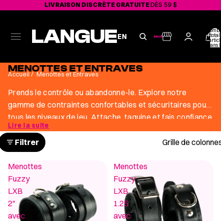
LIVRAISON DISCRÈTE GRATUITE
DÈS 59 $
LANGUE
Nombr
total
EN
d'articl
dans l
panier:
MENOTTES ET ENTRAVES
Accueil
/
Menottes et Entraves
Prends le contrôle ou abandonne-le. Explore notre
gamme de contraintes confortables et sécuritaires pour
tous les niveaux de jeu. Attache, taquine et fais confiance
Lire la suite
dans le feu du moment.
Filtrer
Grille de colonne
Menottes
Menottes
Fuzzy
Fuzzy
LXB
LXB
2"
1.25
avec
avec