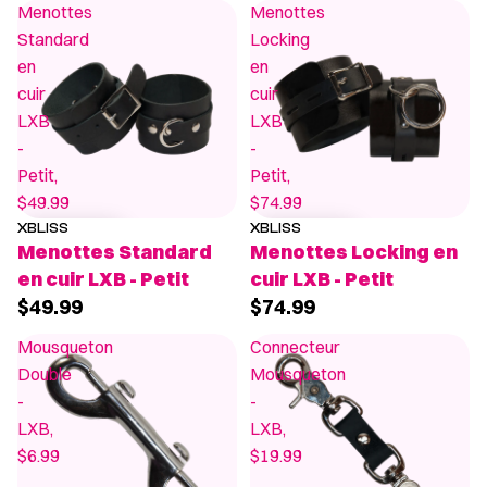
Menottes
Menottes
Standard
Locking
en
en
cuir
cuir
LXB
LXB
-
-
Petit,
Petit,
$49.99
$74.99
XBLISS
XBLISS
Menottes Standard
Menottes Locking en
en cuir LXB - Petit
cuir LXB - Petit
$49.99
$74.99
Mousqueton
Connecteur
Double
Mousqueton
-
-
LXB,
LXB,
$6.99
$19.99