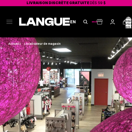
LIVRAISON DISCRÈTE GRATUITE
DÈS 59 $
LANGUE
Nombr
total
EN
d'articl
dans l
panier:
Accueil
/
Localisateur de magasin