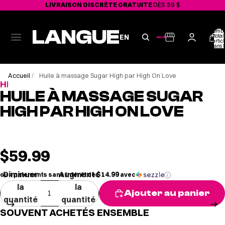
LIVRAISON DISCRÈTE GRATUITE
DÈS 59 $
LANGUE
Nombr
total
EN
d'articl
dans l
panier:
Accueil
/
Huile à massage Sugar High par High On Love
HIGHONLOVE
HUILE À MASSAGE SUGAR
HIGH PAR HIGH ON LOVE
$59.99
Diminuer
Augmenter
$14.99
ou 4 paiements sans intérêt de
avec
i
la
la
Ajouter au panier
quantité
quantité
SOUVENT ACHETÉS ENSEMBLE